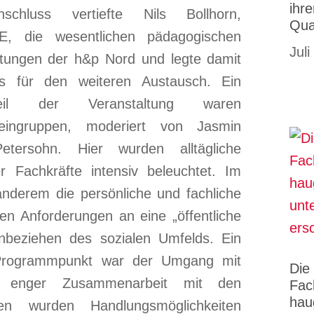
ihr
schluss vertiefte Nils Bollhorn,
Qua
zE, die wesentlichen pädagogischen
Juli
tungen der h&p Nord und legte damit
is für den weiteren Austausch. Ein
dteil der Veranstaltung waren
leingruppen, moderiert von Jasmin
ersohn. Hier wurden alltägliche
r Fachkräfte intensiv beleuchtet. Im
nderem die persönliche und fachliche
en Anforderungen an eine „öffentliche
inbeziehen des sozialen Umfelds. Ein
 Programmpunkt war der Umgang mit
Die
 In enger Zusammenarbeit mit den
Fac
hau
ten wurden Handlungsmöglichkeiten