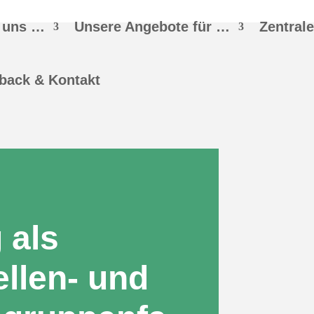
 uns …
Unsere Angebote für …
Zentral
back & Kontakt
 als
llen- und