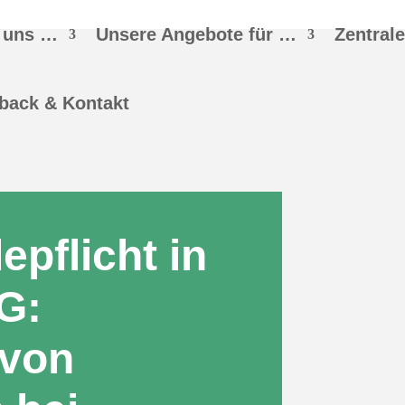
 uns …
Unsere Angebote für …
Zentral
back & Kontakt
pflicht in
G:
 von