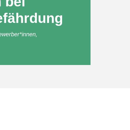
 bei
efährdung
ewerber*innen
,