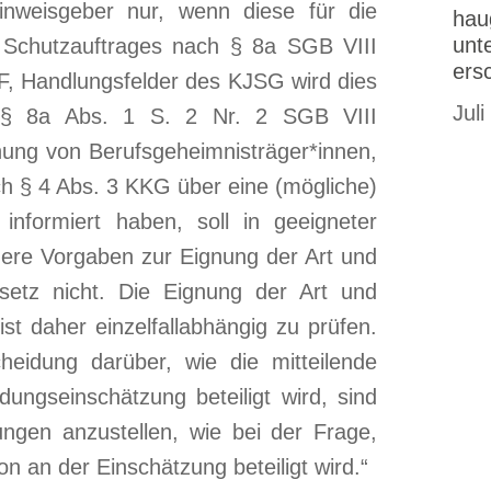
nweisgeber nur, wenn diese für die
hau
unt
n Schutzauftrages nach § 8a SGB VIII
ers
JuF, Handlungsfelder des KJSG wird dies
Juli
in § 8a Abs. 1 S. 2 Nr. 2 SGB VIII
ung von Berufsgeheimnisträger*innen,
h § 4 Abs. 3 KKG über eine (mögliche)
informiert haben, soll in geeigneter
ere Vorgaben zur Eignung der Art und
etz nicht. Die Eignung der Art und
ist daher einzelfallabhängig zu prüfen.
cheidung darüber, wie die mitteilende
ungseinschätzung beteiligt wird, sind
ungen anzustellen, wie bei der Frage,
on an der Einschätzung beteiligt wird.“