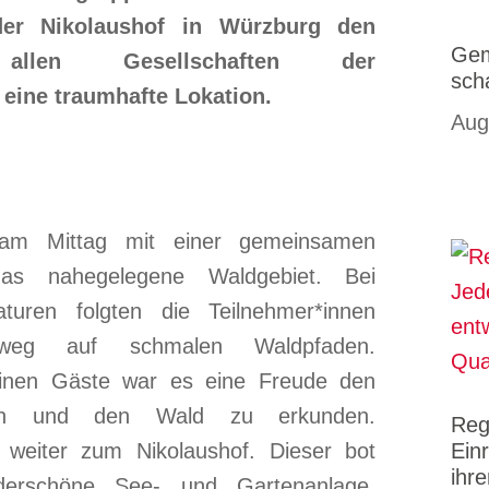
der Nikolaushof in Würzburg den
Gem
len Gesellschaften der
sch
eine traumhafte Lokation.
Aug
 am Mittag mit einer gemeinsamen
as nahegelegene Waldgebiet. Bei
uren folgten die Teilnehmer*innen
isweg auf schmalen Waldpfaden.
einen Gäste war es eine Freude den
gen und den Wald zu erkunden.
Reg
 weiter zum Nikolaushof. Dieser bot
Ein
ihr
derschöne See- und Gartenanlage,