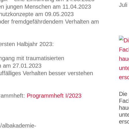
Juli
eten jungen Menschen am 11.04.2023
chutzkonzepte am 09.05.2023
 oder fremdgefährdendem Verhalten am
ersten Halbjahr 2023:
gang mit traumatisierten
n
am 27.01.2023
uffälliges Verhalten besser verstehen
Die
rammheft:
Programmheft I/2023
Fac
hau
unt
ers
//albakademie-