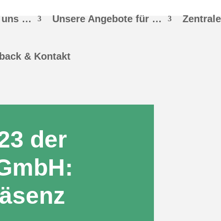
 uns …
Unsere Angebote für …
Zentral
back & Kontakt
23 der
 GmbH:
räsenz