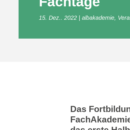
Fachtage
15. Dez.. 2022
albakademie
,
Vera
Das Fortbild
FachAkademie 
das erste Halb