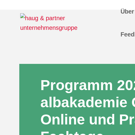
Über
Feed
Programm 20
albakademie
Online und P