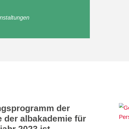
nstaltungen
ungsprogramm der
der albakademie für
jahr 2023 ist